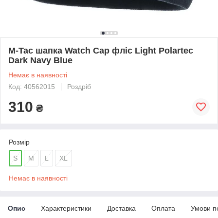
M-Tac шапка Watch Cap фліс Light Polartec
Dark Navy Blue
Немає в наявності
Код: 40562015
Роздріб
310
₴
Розмір
S
M
L
XL
Немає в наявності
Опис
Характеристики
Доставка
Оплата
Умови п