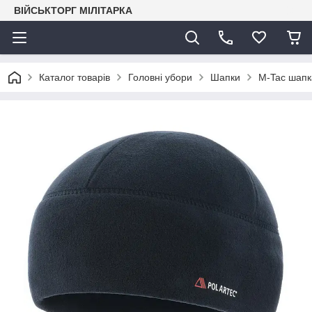
ВІЙСЬКТОРГ МІЛІТАРКА
Каталог товарів
Головні убори
Шапки
M-Tac шапка