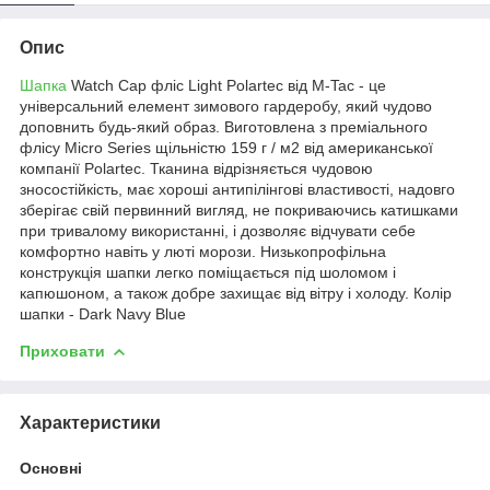
Опис
Шапка
Watch Cap фліс Light Polartec від M-Tac - це
універсальний елемент зимового гардеробу, який чудово
доповнить будь-який образ. Виготовлена ​​з преміального
флісу Micro Series щільністю 159 г / м2 від американської
компанії Polartec. Тканина відрізняється чудовою
зносостійкість, має хороші антипілінгові властивості, надовго
зберігає свій первинний вигляд, не покриваючись катишками
при тривалому використанні, і дозволяє відчувати себе
комфортно навіть у люті морози. Низькопрофільна
конструкція шапки легко поміщається під шоломом і
капюшоном, а також добре захищає від вітру і холоду. Колір
шапки - Dark Navy Blue
Приховати
Характеристики
Основні