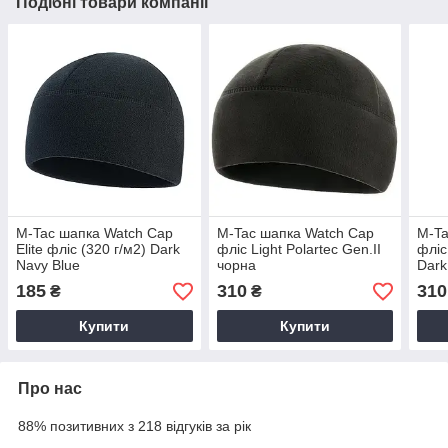
Подібні товари компанії
M-Tac шапка Watch Cap
M-Tac шапка Watch Cap
M-Ta
Elite фліс (320 г/м2) Dark
фліс Light Polartec Gen.II
фліс
Navy Blue
чорна
Dark
185
310
310
₴
₴
Купити
Купити
Про нас
88% позитивних з 218 відгуків за рік