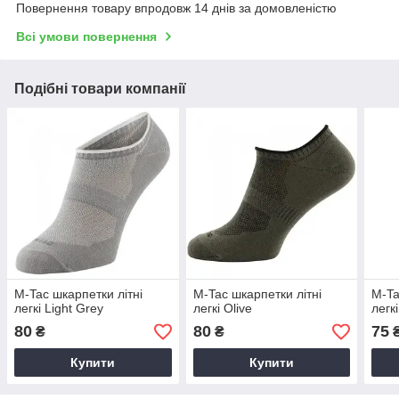
Повернення товару впродовж 14 днів за домовленістю
Всі умови повернення
Подібні товари компанії
M-Tac шкарпетки літні
M-Tac шкарпетки літні
M-Ta
легкі Light Grey
легкі Olive
легк
80
80
75
₴
₴
Купити
Купити