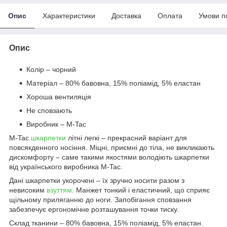
Опис
Характеристики
Доставка
Оплата
Умови п
Опис
Колір – чорний
Матеріал – 80% бавовна, 15% поліамід, 5% еластан
Хороша вентиляція
Не сповзають
Виробник – M-Tac
M-Tac
шкарпетки
літні легкі – прекрасний варіант для
повсякденного носіння. Міцні, приємні до тіла, не викликають
дискомфорту – саме такими якостями володіють шкарпетки
від українського виробника M-Tac.
Дані шкарпетки укорочені – їх зручно носити разом з
невисоким
взуттям
. Манжет тонкий і еластичний, що сприяє
щільному приляганню до ноги. Запобігання сповзання
забезпечує ергономічне розташування точки тиску.
Склад тканини – 80% бавовна, 15% поліамід, 5% еластан.