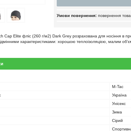
повернення това
h Cap Elite фліс (260 г/м2) Dark Grey розрахована для носіння в пр
 відмінними характеристиками: хорошою теплоізоляцією, малим об'
ки
M-Tac
к
Україна
Унісекс
Зима
Сірий
Спортивн