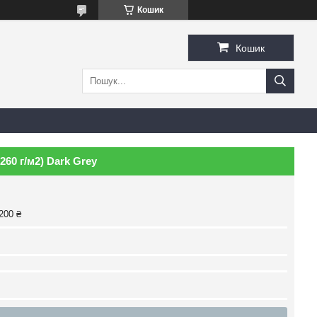
Кошик
Кошик
260 г/м2) Dark Grey
200 ₴