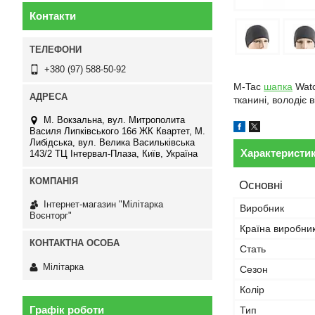
Контакти
+380 (97) 588-50-92
M-Tac
шапка
Watc
тканині, володіє
М. Вокзальна, вул. Митрополита
Василя Липківського 16б ЖК Квартет, М.
Либідська, вул. Велика Васильківська
Характеристи
143/2 ТЦ Інтервал-Плаза, Київ, Україна
Основні
Інтернет-магазин "Мілітарка
Виробник
Воєнторг"
Країна виробни
Стать
Мілітарка
Сезон
Колір
Графік роботи
Тип