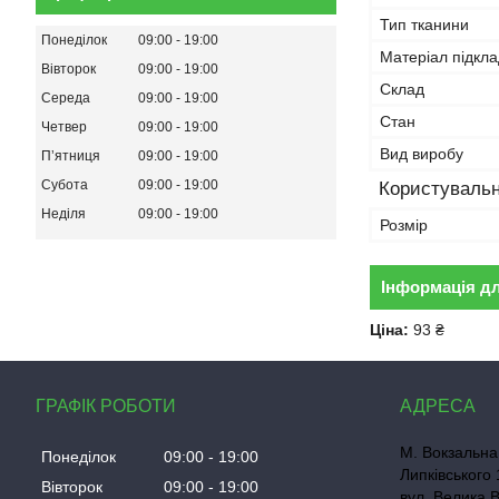
Тип тканини
Понеділок
09:00
19:00
Матеріал підкла
Вівторок
09:00
19:00
Склад
Середа
09:00
19:00
Стан
Четвер
09:00
19:00
Вид виробу
Пʼятниця
09:00
19:00
Субота
09:00
19:00
Користувальн
Неділя
09:00
19:00
Розмір
Інформація д
Ціна:
93 ₴
ГРАФІК РОБОТИ
М. Вокзальна
Понеділок
09:00
19:00
Липківського 
Вівторок
09:00
19:00
вул. Велика 