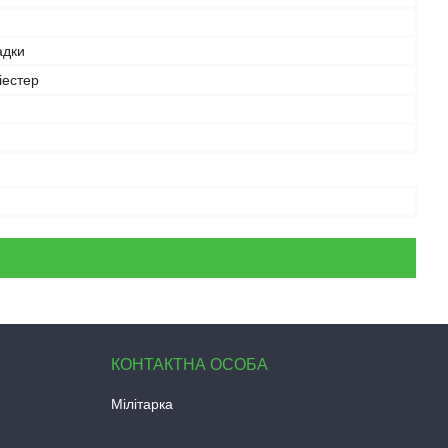
адки
іестер
Мілітарка