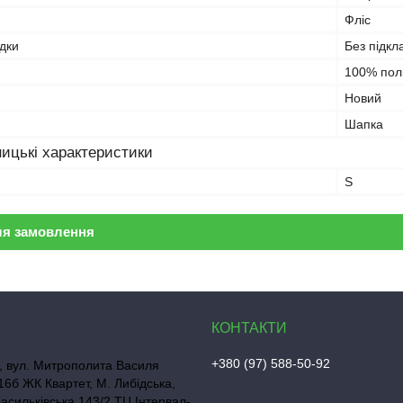
Фліс
дки
Без підкл
100% пол
Новий
Шапка
ицькі характеристики
S
ля замовлення
+380 (97) 588-50-92
, вул. Митрополита Василя
16б ЖК Квартет, М. Либідська,
Васильківська 143/2 ТЦ Інтервал-