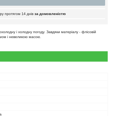
ру протягом 14 днів
за домовленістю
охолодну і холодну погоду. Завдяки матеріалу - флісовій
ємом і невеликою масою.
а