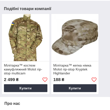
Подібні товари компанії
Мілітарка™ костюм
Мілітарка™ кепка німка
камуфляжний Molot rip-
Molot rip-stop Kryptek
stop multicam
Highlander
2 499
188
₴
₴
Купити
Купити
Про нас