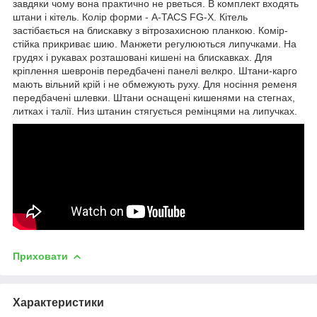
завдяки чому вона практично не рветься. В комплект входять
штани і кітель. Колір форми - A-TACS FG-X. Кітель
застібається на блискавку з вітрозахисною планкою. Комір-
стійка прикриває шию. Манжети регулюються липучками. На
грудях і рукавах розташовані кишені на блискавках. Для
кріплення шевронів передбачені панелі велкро. Штани-карго
мають вільний крій і не обмежують руху. Для носіння ременя
передбачені шлевки. Штани оснащені кишенями на стегнах,
литках і талії. Низ штанин стягується ремінцями на липучках.
Приховати
Характеристики