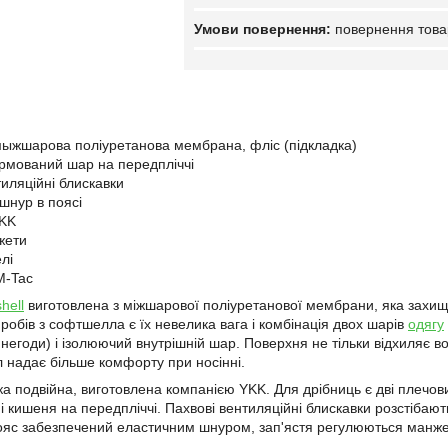
повернення това
мыжшарова поліуретанова мембрана, фліс (підкладка)
рмований шар на передпліччі
тиляційні блискавки
шнур в поясі
YKK
жети
лі
M-Tac
shell
виготовлена ​​з міжшарової поліуретанової мембрани, яка захищ
робів з софтшелла є їх невелика вага і комбінація двох шарів
одягу
 і негоди) і ізолюючий внутрішній шар. Поверхня не тільки відхиляє во
л надає більше комфорту при носінні.
 подвійна, виготовлена ​​компанією YKK. Для дрібниць є дві плечових
і кишеня на передпліччі. Пахвові вентиляційні блискавки розстібают
Пояс забезпечений еластичним шнуром, зап'ястя регулюються манж