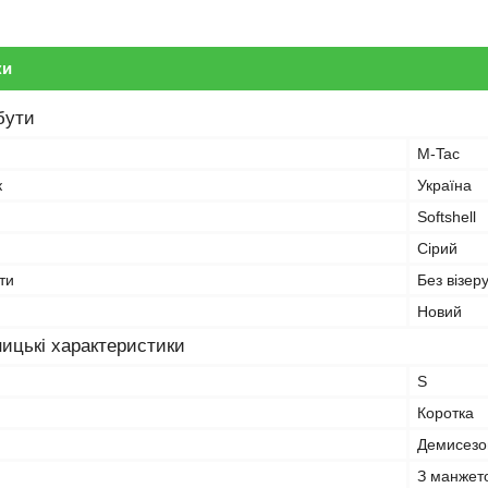
ки
бути
M-Tac
к
Україна
Softshell
Сірий
ти
Без візеру
Новий
ицькі характеристики
S
Коротка
Демисезо
З манжет