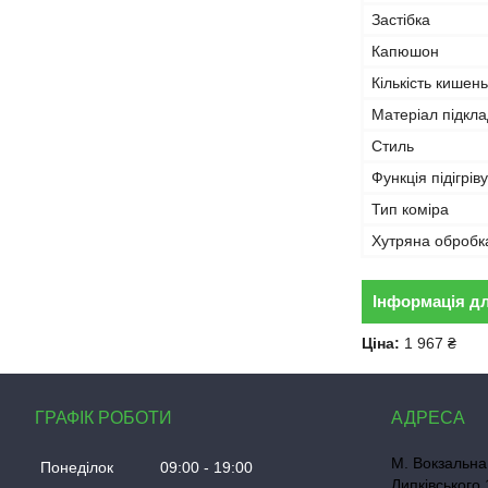
Застібка
Капюшон
Кількість кишень
Матеріал підкла
Стиль
Функція підігріву
Тип коміра
Хутряна обробк
Інформація д
Ціна:
1 967 ₴
ГРАФІК РОБОТИ
М. Вокзальна
Понеділок
09:00
19:00
Липківського 