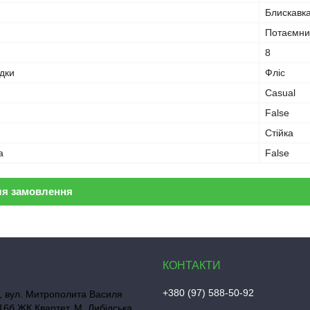
Блискавк
Потаємни
8
дки
Фліс
Casual
False
Стійка
а
False
ля замовлення
+380 (97) 588-50-92
, вул. Митрополита Василя
16б ЖК Квартет, М. Либідська,