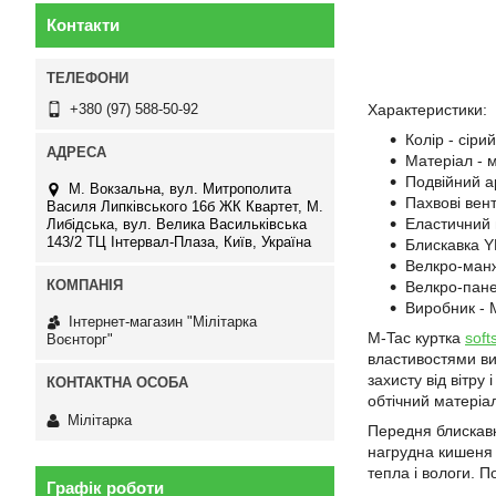
Контакти
Характеристики:
+380 (97) 588-50-92
Колір - сірий
Матеріал - 
Подвійний а
М. Вокзальна, вул. Митрополита
Пахвові вен
Василя Липківського 16б ЖК Квартет, М.
Еластичний 
Либідська, вул. Велика Васильківська
143/2 ТЦ Інтервал-Плаза, Київ, Україна
Блискавка 
Велкро-ман
Велкро-пане
Виробник - 
Інтернет-магазин "Мілітарка
M-Tac куртка
soft
Воєнторг"
властивостями ви
захисту від вітру
обтічний матеріа
Мілітарка
Передня блискавка
нагрудна кишеня 
тепла і вологи. 
Графік роботи