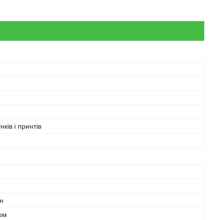
нків і принтів
н
ом