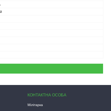
а
й
Мілітарка