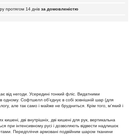
ру протягом 14 днів
за домовленістю
ає від негоди. Усередині тонкий фліс. Видатними
в одному. Софтшелл об'єднує в собі зовнішній шар (для
логу, але так само і майже не брудниться. Крім того, м'який і
 кишені, дві внутрішніх, дві кишені для рук, вертикальна
ься при інтенсивному русі і дозволяють відвести надлишок
етами. Передпліччя армовані подвійним шаром тканини