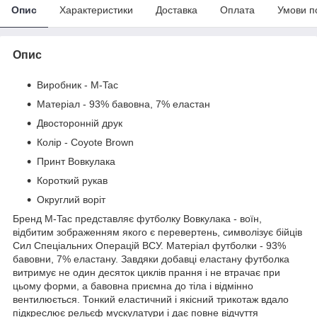
Опис
Характеристики
Доставка
Оплата
Умови п
Опис
Виробник - M-Tac
Матеріал - 93% бавовна, 7% еластан
Двосторонній друк
Колір - Coyote Brown
Принт Вовкулака
Короткий рукав
Округлий воріт
Бренд M-Tac представляє футболку Вовкулака - воїн,
відбитим зображенням якого є перевертень, символізує бійців
Сил Спеціальних Операцій ВСУ. Матеріал футболки - 93%
бавовни, 7% еластану. Завдяки добавці еластану футболка
витримує не один десяток циклів прання і не втрачає при
цьому форми, а бавовна приємна до тіла і відмінно
вентилюється. Тонкий еластичний і якісний трикотаж вдало
підкреслює рельєф мускулатури і дає повне відчуття