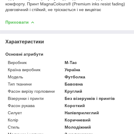
комфорту. Принт MagnaColours® (Premium inks resist fading)
довговічний і стійкий, не тріскається і не вицвітає
Приховати
Характеристики
Основні атрибути
Виробник
M-Tac
Країна виробник
Україна
Модель
Футболка
Тип тканини
Бавовна
Фасон вирізу горловини
Круглий
Візерунки і принти
Без візерунків і принтів
Фасон рукава
Короткий
Силует
Напівприлеглий
Колір
Коричневий
Стиль
Молодіжний