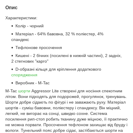
Опис
Характеристики:
Колір - чорний
Матеріал - 64% бавовна, 32 % поліестер, 4%
спандекс
Тефлонове просочення
Кишені - 2 бічних (посилені в нижній частині), 2 задніх,
2 стегнових "карго"
D-образні кільця для кріплення додаткового
спорядження
Виробник - M-Tac
M-Tac
шорти
Aggressor Lite створені для носіння спекотним
літом. Вони підходять для подорожей, прогулянок, тренувань.
Шорти добре сідають по фігурі і не заважають руху. Матеріал
шортів - суміш бавовни, поліестеру і спандексу. Він міцний,
легкий, не вигорає на сонці, швидко сохне. Система
посилення рип-стоп робить тканину дуже міцною, її практично
не можна порвати. Просочення тефлоном захищає від бруду і
вологи. Тунельний пояс добре сідає, застібаються шорти на