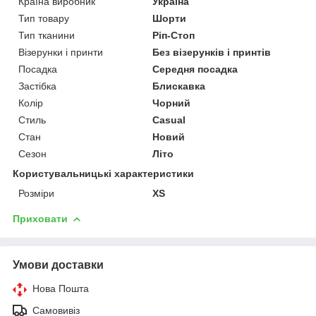
Країна виробник
Україна
Тип товару
Шорти
Тип тканини
Ріп-Стоп
Візерунки і принти
Без візерунків і принтів
Посадка
Середня посадка
Застібка
Блискавка
Колір
Чорний
Стиль
Casual
Стан
Новий
Сезон
Літо
Користувальницькі характеристики
Розміри
XS
Приховати
Умови доставки
Нова Пошта
Самовивіз