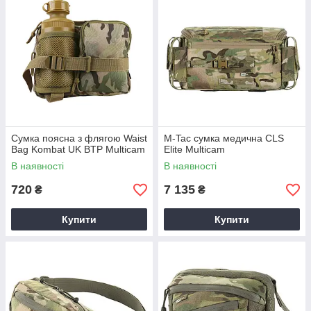
Сумка поясна з флягою Waist
M-Tac сумка медична CLS
Bag Kombat UK BTP Multicam
Elite Multicam
В наявності
В наявності
720
7 135
₴
₴
Купити
Купити