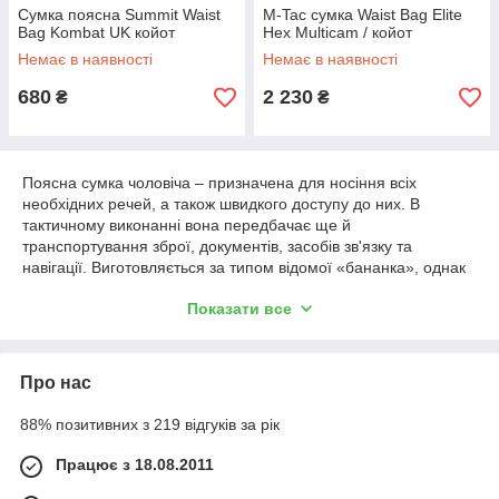
Сумка поясна Summit Waist
M-Tac сумка Waist Bag Elite
Bag Kombat UK койот
Hex Multicam / койот
Немає в наявності
Немає в наявності
680
2 230
₴
₴
Поясна сумка чоловіча – призначена для носіння всіх
необхідних речей, а також швидкого доступу до них. В
тактичному виконанні вона передбачає ще й
транспортування зброї, документів, засобів зв'язку та
навігації. Виготовляється за типом відомої «бананка», однак
має більш продуману конструкцію і відповідний функціонал.
Показати все
Сьогодні такі сумки знайшли широке застосування у
військових, туристів, рибалок, що підштовхнуло розробників
до створення певних моделей, як універсальних, так і більш
Про нас
вузькоспеціалізованих.
88% позитивних з 219 відгуків за рік
Які переваги має поясна сумка
чоловіча?
Працює з 18.08.2011
Великі сумки та тактичні
рюкзаки на 20-30 літрів
не завжди