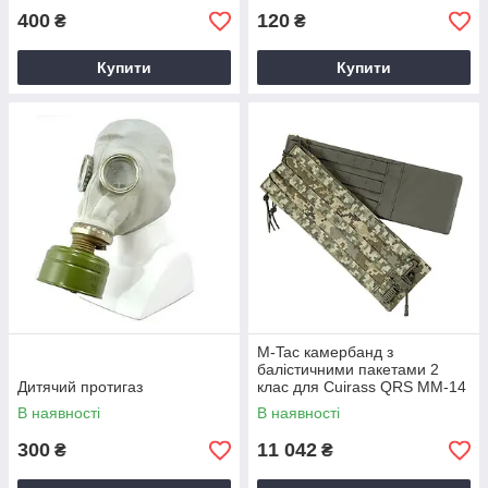
400
120
₴
₴
Купити
Купити
M-Tac камербанд з
балістичними пакетами 2
Дитячий протигаз
клас для Cuirass QRS ММ-14
В наявності
В наявності
300
11 042
₴
₴