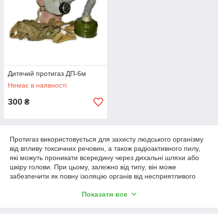
Дитячий протигаз ДП-6м
Немає в наявності
300
₴
Протигаз використовується для захисту людського організму
від впливу токсичних речовин, а також радіоактивного пилу,
які можуть проникати всередину через дихальні шляхи або
шкіру голови. При цьому, залежно від типу, він може
забезпечити як повну ізоляцію органів від несприятливого
впливу навколишнього середовища, так і часткову, шляхом
Показати все
фільтрації повітря (так працюють
респіратори
). Це є одним з
основних факторів вибору моделі, на який варто звернути
увагу, перш ніж протигаз купити, бо нецільове використання