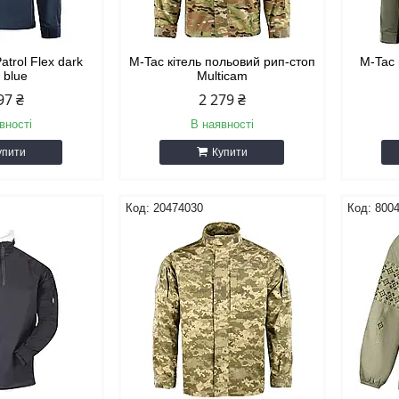
atrol Flex dark
M-Tac кітель польовий рип-стоп
M-Tac 
 blue
Multicam
97 ₴
2 279 ₴
вності
В наявності
упити
Купити
20474030
800