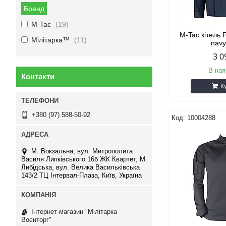
Бренд
M-Tac
19
M-Tac кітель P
Мілітарка™
11
navy
3 0
В ная
Контакти
К
+380 (97) 588-50-92
10004288
М. Вокзальна, вул. Митрополита
Василя Липківського 16б ЖК Квартет, М.
Либідська, вул. Велика Васильківська
143/2 ТЦ Інтервал-Плаза, Київ, Україна
Інтернет-магазин "Мілітарка
Воєнторг"