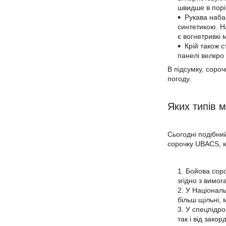
швидше в порі
Рукава набаг
синтетикою. На
є вогнетривкі 
Крій також с
панелі велкро 
В підсумку, соро
погоду.
Яких типів 
Сьогодні подібни
сорочку UBACS, ку
Бойова соро
згідно з вимог
У Національ
більш щільні, 
У спецпідро
так і від зако