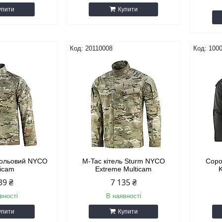
упити
Купити
20110008
100
 польовий NYCO
M-Tac кітель Sturm NYCO
Соро
ticam
Extreme Multicam
39 ₴
7 135 ₴
вності
В наявності
упити
Купити