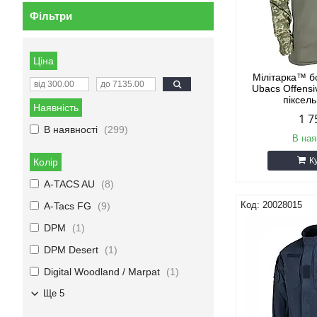
Фільтри
Ціна
Мілітарка™ б
Ubacs Оffensi
піксел
Наявність
1 7
В наявності
299
В ная
К
Колір
A-TACS AU
8
20028015
A-Tacs FG
9
DPM
1
DPM Desert
1
Digital Woodland / Marpat
1
Ще 5