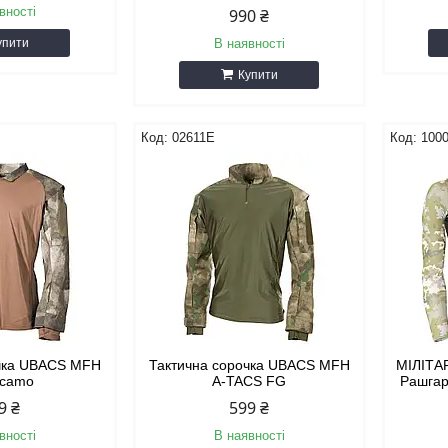
вності
990 ₴
упити
В наявності
Купити
02611E
100
очка UBACS MFH
Тактична сорочка UBACS MFH
МІЛІТА
-camo
A-TACS FG
Рашгар
9 ₴
599 ₴
вності
В наявності