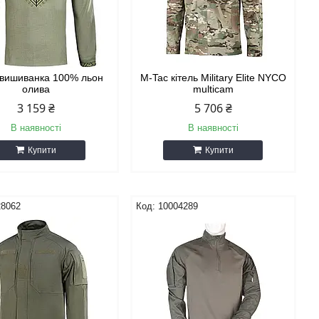
 вишиванка 100% льон
M-Tac кітель Military Elite NYCO
олива
multicam
3 159 ₴
5 706 ₴
В наявності
В наявності
Купити
Купити
28062
10004289