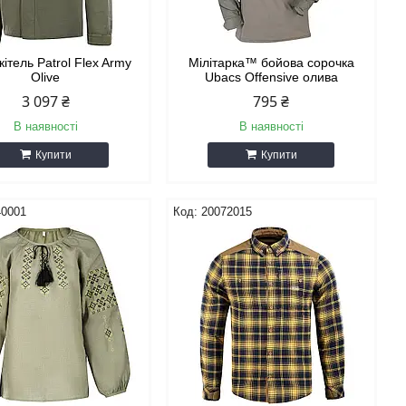
кітель Patrol Flex Army
Мілітарка™ бойова сорочка
Olive
Ubacs Оffensive олива
3 097 ₴
795 ₴
В наявності
В наявності
Купити
Купити
40001
20072015