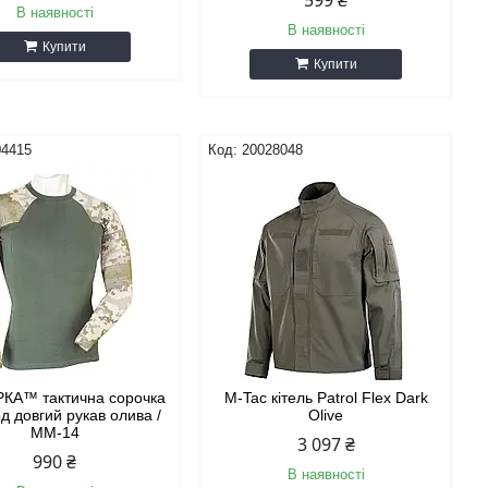
599 ₴
В наявності
В наявності
Купити
Купити
04415
20028048
РКА™ тактична сорочка
M-Tac кітель Patrol Flex Dark
д довгий рукав олива /
Olive
ММ-14
3 097 ₴
990 ₴
В наявності