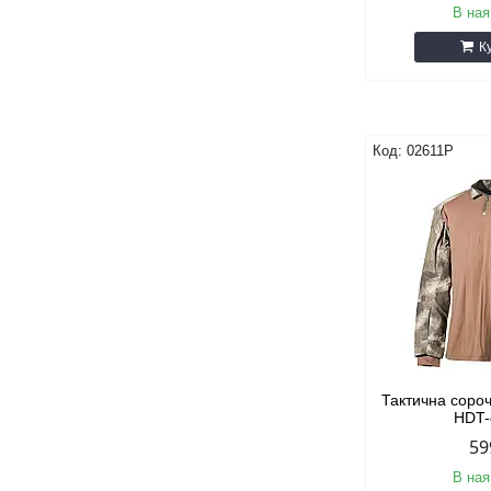
В ная
К
02611P
Тактична сор
HDT
59
В ная