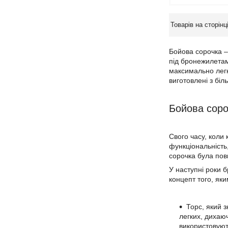
Бойова сорочка –
під бронежилетам
максимально легк
виготовлені з біл
Бойова соро
Свого часу, коли
функціональність
сорочка була пов
У наступні роки 
концепт того, як
Торс, який 
легких, дихаюч
використовуют