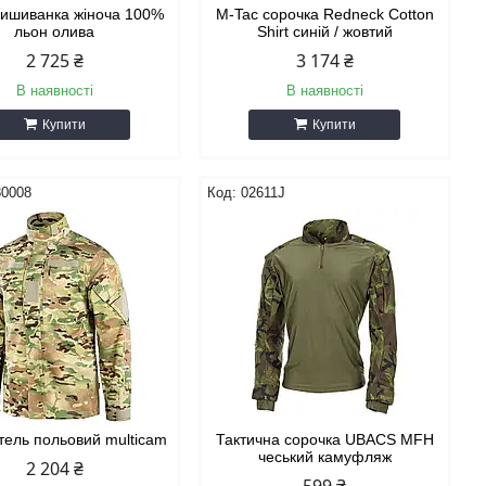
вишиванка жіноча 100%
M-Tac сорочка Redneck Cotton
льон олива
Shirt синій / жовтий
2 725 ₴
3 174 ₴
В наявності
В наявності
Купити
Купити
80008
02611J
ітель польовий multicam
Тактична сорочка UBACS MFH
чеський камуфляж
2 204 ₴