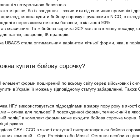
внянні з натуральною бавовною.
ато міцніше, бо їх завдання – захистити від сонячних променів і д
приклад, можна купити бойову сорочку з рукавами з NICO, в складі 
моделі з переважним вмістом бавовни, в кількості 93%.
тав класичним. Та ж бойова сорочка ЗСУ має анатомічну посадку, сто
для патчів, шевронів, ІК-прапорів.
чка UBACS стала оптимальним варіантом літньої форми, яка, в порі
можна купити бойову сорочку?
й елемент форми поширений по всьому світу серед військових і сил
пити в Україні її можна у відповідному статуту забарвленні. Також
чка НГУ використовується підрозділами в жарку пору року в якості
ами – олива для польової й повсякденної форми, темно-синій в якос
ній поліції в комплект форми може входити бойова сорочка чорна. 
міцні рукава.
зділах СБУ і ССО в якості статутної використовується бойова сорочк
рдонних компаній – Crye Precision або Massif. Остання особливо цік