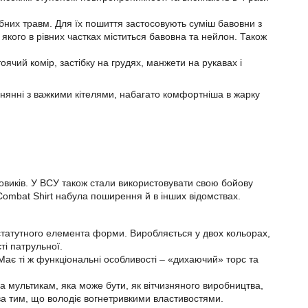
рібних травм. Для їх пошиття застосовують суміш бавовни з
якого в рівних частках міститься бавовна та нейлон. Також
ячий комір, застібку на грудях, манжети на рукавах і
внянні з важкими кітелями, набагато комфортніша в жарку
овиків. У ВСУ також стали використовувати свою бойову
 Combat Shirt набула поширення й в інших відомствах.
 статутного елемента форми. Виробляється у двох кольорах,
ті патрульної.
Має ті ж функціональні особливості – «дихаючий» торс та
а мультикам, яка може бути, як вітчизняного виробництва,
ава тим, що володіє вогнетривкими властивостями.