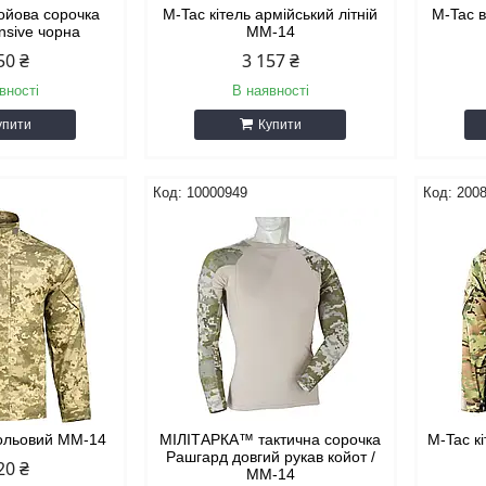
ойова сорочка
M-Tac кітель армійський літній
M-Tac 
nsive чорна
MM-14
50 ₴
3 157 ₴
вності
В наявності
упити
Купити
10000949
200
польовий MM-14
МІЛІТАРКА™ тактична сорочка
M-Tac к
Рашгард довгий рукав койот /
20 ₴
ММ-14