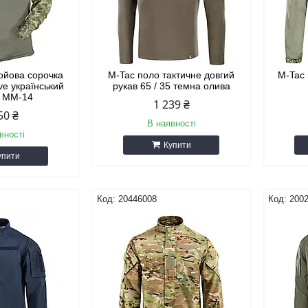
ойова сорочка
M-Tac поло тактичне довгий
M-Tac
ve український
рукав 65 / 35 темна олива
ь ММ-14
1 239 ₴
50 ₴
В наявності
вності
Купити
упити
20446008
200