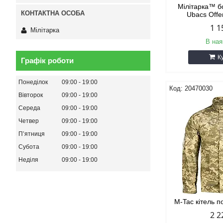
Мілітарка™ б
Ubacs Оffe
1 1
Мілітарка
В ная
К
Графік роботи
Понеділок
09:00
19:00
20470030
Вівторок
09:00
19:00
Середа
09:00
19:00
Четвер
09:00
19:00
Пʼятниця
09:00
19:00
Субота
09:00
19:00
Неділя
09:00
19:00
M-Tac кітель 
2 2