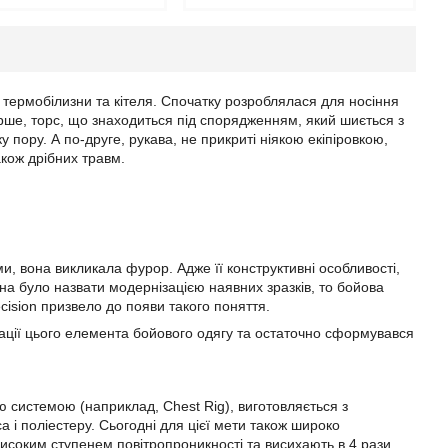
 термобілизни та кітеля. Спочатку розроблялася для носіння
рше, торс, що знаходиться під спорядженням, який шиється з
пору. А по-друге, рукава, не прикриті ніякою екіпіровкою,
акож дрібних травм.
и, вона викликала фурор. Адже її конструктивні особливості,
на було назвати модернізацією наявних зразків, то бойова
cision призвело до появи такого поняття.
рації цього елемента бойового одягу та остаточно сформувався
системою (наприклад, Chest Rig), виготовляється з
 і поліестеру. Сьогодні для цієї мети також широко
високим ступенем повітропроникності та висихають в 4 рази