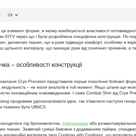
 це елемент форми, в якому комбінуються властивості потовивідної
и IOTV через що і була розроблена специфічна конструкція. По-пе
их, дихаючих тканин, що в рази підвищує комфорт, особливо в жарку 
ьш щільного матеріалу, що захищає руки від сонячних променів, а т
чка – особливості конструкції
 компанія Crye Precision представила перше покоління бойової форм
, модульність – не мали аналогів в той момент. Якщо штани ще мож
ністю інноваційним нововведенням. І саме Combat Shirt від Crye Pre
бренд продовжив удосконалювати ідею, так з'явилися наступні гене
им повинен бути UBACS.
знаходитися під бронежилетом,
плитоноскою
або розвантажувальною 
их тканин. Зазвичай суміші бавовни з додаванням лайкри, спандекса
ь інноваційні матеріали типу Coolmax або Coolpass, що володіють 