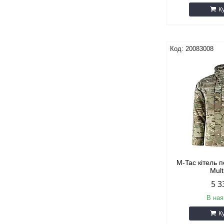
К
20083008
M-Tac кітель
Mul
5 3
В ная
К