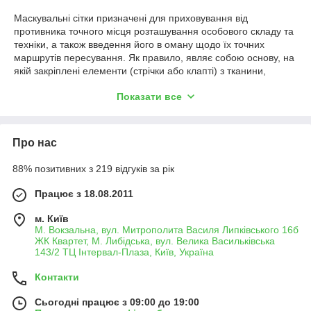
Маскувальні сітки призначені для приховування від
противника точного місця розташування особового складу та
техніки, а також введення його в оману щодо їх точних
маршрутів пересування. Як правило, являє собою основу, на
якій закріплені елементи (стрічки або клапті) з тканини,
пофарбовані в колір навколишнього ландшафту. Також часто
Показати все
купити маскувальну сітку воліють і для цивільного
використання, наприклад, в якості затіняючого
повітропроникного полотна або ж задля споруди засідок на
полюванні.
Про нас
88% позитивних з 219 відгуків за рік
Для чого призначена маскувальна
сітка?
Працює з 18.08.2011
Починаючи з кінця XIX століття, в більшості армій світу
м. Київ
зрозуміли значення маскування під час ведення бойових дій.
М. Вокзальна, вул. Митрополита Василя Липківського 16б
Згодом це поняття було значно доопрацьовано, з'явилися
ЖК Квартет, М. Либідська, вул. Велика Васильківська
143/2 ТЦ Інтервал-Плаза, Київ, Україна
різні засоби для приховування як людей, так і техніки. Так
з'явилася і маскувальна сітка, як один із засобів оптичного
Контакти
обману і камуфляжу. Вона стала використовуватися в самих
різноманітних випадках.
Сьогодні працює з 09:00 до 19:00