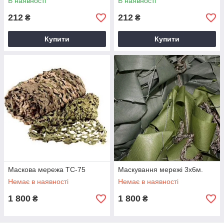
В наявності
В наявності
212
212
₴
₴
Купити
Купити
Маскова мережа ТС-75
Маскування мережі 3х6м.
Немає в наявності
Немає в наявності
1 800
1 800
₴
₴