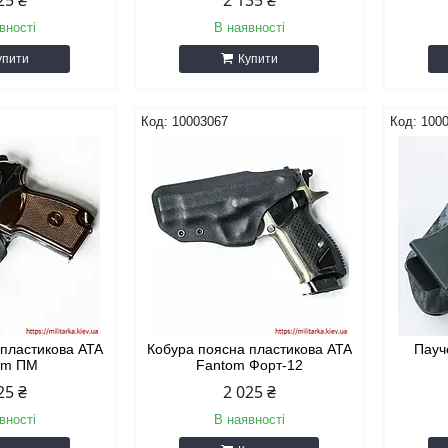
25 ₴
2 135 ₴
вності
В наявності
упити
Купити
10003067
100
 пластикова ATA
Кобура поясна пластикова ATA
Пауч
om ПМ
Fantom Форт-12
25 ₴
2 025 ₴
вності
В наявності