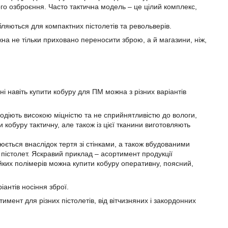
ого озброєння. Часто тактична модель – це цілий комплекс,
бляються для компактних пістолетів та револьверів.
жна не тільки приховано переносити зброю, а й магазини, ніж,
ні навіть купити кобуру для ПМ можна з різних варіантів
одіють високою міцністю та не сприйнятливістю до вологи,
 кобуру тактичну, але також із цієї тканини виготовляють
нюється внаслідок тертя зі стінками, а також вбудованими
істолет. Яскравий приклад – асортимент продукції
йких полімерів можна купити кобуру оперативну, поясний,
іантів носіння зброї.
имент для різних пістолетів, від вітчизняних і закордонних