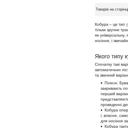
Кобура – це тип
тільки зручне тр
як універсальну, 
носіння, і звичай
Якого типу 
Спочатку такі вар
автоматичних піст
та звичний варіан
Поясні. Бува
закривають пов
перший варіан
представляють
проведенні де
Кобура опер
і, власне, сам
для носіння з
Кобура такт