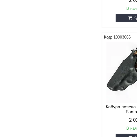
2 0
В ная
К
10003065
Кобура поясна
Fant
2 0
В ная