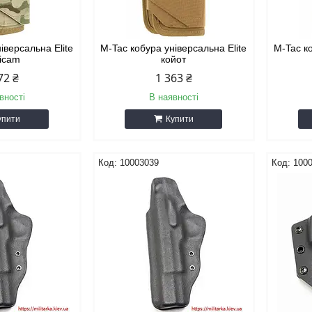
іверсальна Elite
M-Tac кобура універсальна Elite
M-Tac ко
ticam
койот
72 ₴
1 363 ₴
вності
В наявності
упити
Купити
10003039
100