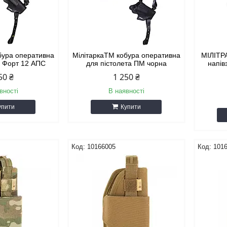
бура оперативна
МілітаркаTM кобура оперативна
МІЛІТР
а Форт 12 АПС
для пістолета ПМ чорна
напів
50 ₴
1 250 ₴
вності
В наявності
упити
Купити
10166005
101