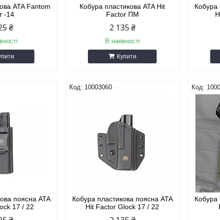
кова ATA Fantom
Кобура пластикова ATA Hit
Кобура 
т -14
Factor ПМ
H
25 ₴
2 135 ₴
вності
В наявності
упити
Купити
10003060
100
кова поясна ATA
Кобура пластикова поясна ATA
Кобура 
ock 17 / 22
Hit Factor Glock 17 / 22