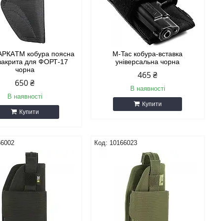
АРКАTM кобура поясна
M-Tac кобура-вставка
закрита для ФОРТ-17
універсальна чорна
чорна
465 ₴
650 ₴
В наявності
В наявності
Купити
Купити
66002
10166023