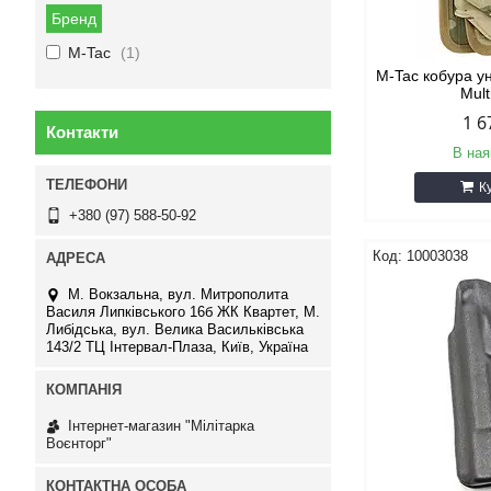
Бренд
M-Tac
1
M-Tac кобура ун
Mul
1 6
Контакти
В ная
К
+380 (97) 588-50-92
10003038
М. Вокзальна, вул. Митрополита
Василя Липківського 16б ЖК Квартет, М.
Либідська, вул. Велика Васильківська
143/2 ТЦ Інтервал-Плаза, Київ, Україна
Інтернет-магазин "Мілітарка
Воєнторг"