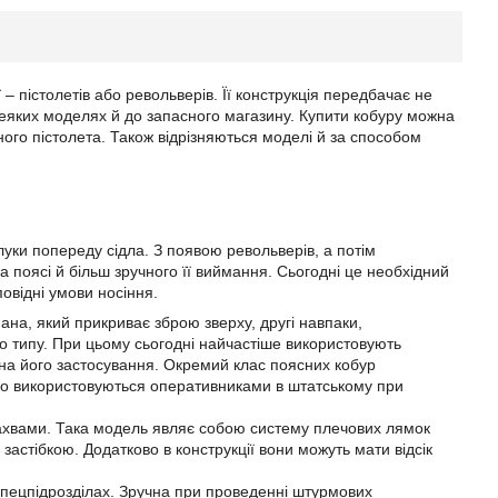
– пістолетів або револьверів. Її конструкція передбачає не
деяких моделях й до запасного магазину. Купити кобуру можна
тного пістолета. Також відрізняються моделі й за способом
луки попереду сідла. З появою револьверів, а потім
а поясі й більш зручного її виймання. Сьогодні це необхідний
овідні умови носіння.
пана, який прикриває зброю зверху, другі навпаки,
ого типу. При цьому сьогодні найчастіше використовують
с на його застосування. Окремий клас поясних кобур
 що використовуються оперативниками в штатському при
пахвами. Така модель являє собою систему плечових лямок
 застібкою. Додатково в конструкції вони можуть мати відсік
 спецпідрозділах. Зручна при проведенні штурмових