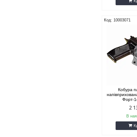
К
10003071
Кобура п
напівприхована
Форт-1
2 1
В ная
К