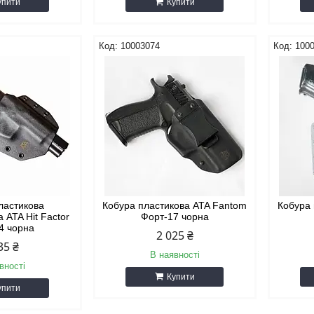
упити
Купити
10003074
100
ластикова
Кобура пластикова ATA Fantom
Кобура 
 ATA Hit Factor
Форт-17 чорна
4 чорна
2 025 ₴
35 ₴
В наявності
вності
Купити
упити