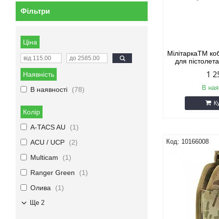
Фільтри
Ціна
МілітаркаTM ко
для пістолет
1 2
Наявність
В ная
В наявності
78
К
Колір
A-TACS AU
1
10166008
ACU / UCP
2
Multicam
1
Ranger Green
1
Олива
1
Ще 2