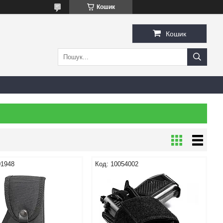
Кошик
Кошик
01948
10054002