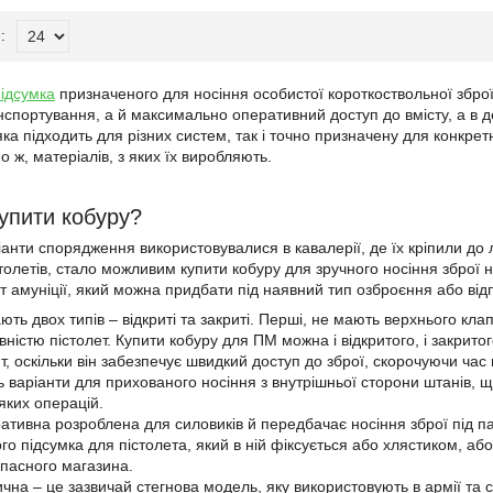
підсумка
призначеного для носіння особистої короткоствольної зброї 
анспортування, а й максимально оперативний доступ до вмісту, а в 
яка підходить для різних систем, так і точно призначену для конкре
но ж, матеріалів, з яких їх виробляють.
купити кобуру?
іанти спорядження використовувалися в кавалерії, де їх кріпили до 
олетів, стало можливим купити кобуру для зручного носіння зброї н
т амуніції, який можна придбати під наявний тип озброєння або відп
ють двох типів – відкриті та закриті. Перші, не мають верхнього кла
ністю пістолет. Купити кобуру для ПМ можна і відкритого, і закрит
т, оскільки він забезпечує швидкий доступ до зброї, скорочуючи ча
 варіанти для прихованого носіння з внутрішньої сторони штанів,
яких операцій.
ативна розроблена для силовиків й передбачає носіння зброї під 
ого підсумка для пістолета, який в ній фіксується або хлястиком, або
апасного магазина.
ична – це зазвичай стегнова модель, яку використовують в армії та