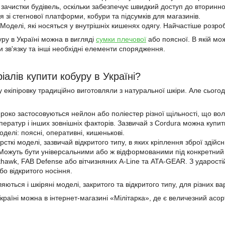
 зачистки будівель, оскільки забезпечує швидкий доступ до вторинн
 зі стегнової платформи, кобури та підсумків для магазинів.
Моделі, які носяться у внутрішніх кишенях одягу. Найчастіше розро
ру в Україні можна в вигляді
сумки плечової
або поясної. В якій мо
и зв'язку та інші необхідні елементи спорядження.
іалів купити кобуру в Україні?
 екіпіровку традиційно виготовляли з натуральної шкіри. Але сьогод
роко застосовуються нейлон або поліестер різної щільності, що вол
ератур і інших зовнішніх факторів. Зазвичай з Cordura можна купити
моделі: поясні, оперативні, кишенькові.
сткі моделі, зазвичай відкритого типу, в яких кріплення зброї здійс
Можуть бути універсальними або ж відформованими під конкретний п
khawk, FAB Defense або вітчизняних A-Line та ATA-GEAR. З ударості
о відкритого носіння.
яються і шкіряні моделі, закритого та відкритого типу, для різних вар
країні можна в інтернет-магазині «Мілітарка», де є величезний асорт